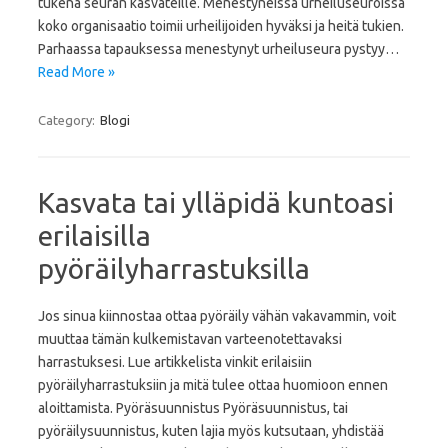
tukena seuran kasvateille. Menestyneissä urheiluseuroissa
koko organisaatio toimii urheilijoiden hyväksi ja heitä tukien.
Parhaassa tapauksessa menestynyt urheiluseura pystyy…
Read More »
Category:
Blogi
Kasvata tai ylläpidä kuntoasi
erilaisilla
pyöräilyharrastuksilla
Jos sinua kiinnostaa ottaa pyöräily vähän vakavammin, voit
muuttaa tämän kulkemistavan varteenotettavaksi
harrastuksesi. Lue artikkelista vinkit erilaisiin
pyöräilyharrastuksiin ja mitä tulee ottaa huomioon ennen
aloittamista. Pyöräsuunnistus Pyöräsuunnistus, tai
pyöräilysuunnistus, kuten lajia myös kutsutaan, yhdistää