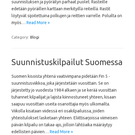
suunnistuksen ja pyöräilyn parhaat puolet. Rasteille
edetään pyöräillen karttaan merkityillä reiteillä. Rastit
löytyvät sijoitettuina polkujen ja reittien varrelle. Poluilta on
myös…
Read More »
Category:
Blogi
Suunnistuskilpailut Suomessa
Suomen kisoista yhtenä vaativimpana pidetään Fin 5 -
suunnistusviikkoa, joka järjestetään vuosittain. Se on
järjestetty jo vuodesta 1984 alkaen ja se kerää vuosittain
tuhannet kilpailijat ja lajista kiinnostuneet yhteen, kisaan
saapuu vuosittain useita osanottajia myös ulkomailta.
Viikolla kisataan viidessä eri osakilpailuissa, joiden
yhteistulokset lasketaan yhteen. Eliittisarjoissa viimeisen
päivän kilpailu on takaa-ajo, jolloin lähtöaika määräytyy
edellisten päivien…
Read More »