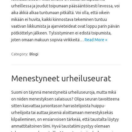
urheillessa ja joudut toipumaan pääsääntöisesti levossa, voi
aika äkkiä alkaa tuntumaan pitkältä. Voi olla, että oikein
mikään ei huvita, kaikki kiinnostava tekeminen tuntuu
vaativan liikkumista ja ajanvieteideat ovat loppu parin päivän
pötköttelyn jälkeen. Tylsistyminen ei edistä toipumista,
joten omaan makuun sopivia virikkeitä…
Read More »
Category:
Blogi
Menestyneet urheiluseurat
Suomi on täynnä menestyneitä urheiluseuroja, mutta mikä
on niiden menestyksen salaisuus? Olipa seuran tavoitteena
sitten kasvattaa junioritason harrastelijoista huippu-
urheilijoita tai auttaa jäseniä aloittamaan menestyksekäs
kilpaileminen, on ensiarvoisen tärkeää, että taustalta löytyy
ammattitaitoinen tiimi. Hyvä taustatiimi pystyy olemaan