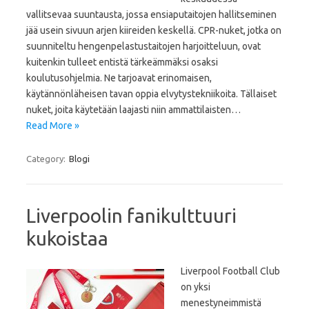
vallitsevaa suuntausta, jossa ensiaputaitojen hallitseminen
jää usein sivuun arjen kiireiden keskellä. CPR-nuket, jotka on
suunniteltu hengenpelastustaitojen harjoitteluun, ovat
kuitenkin tulleet entistä tärkeämmäksi osaksi
koulutusohjelmia. Ne tarjoavat erinomaisen,
käytännönläheisen tavan oppia elvytystekniikoita. Tällaiset
nuket, joita käytetään laajasti niin ammattilaisten…
Read More »
Category:
Blogi
Liverpoolin fanikulttuuri
kukoistaa
Liverpool Football Club
on yksi
menestyneimmistä