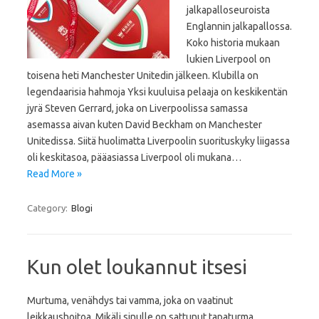
jalkapalloseuroista
Englannin jalkapallossa.
Koko historia mukaan
lukien Liverpool on
toisena heti Manchester Unitedin jälkeen. Klubilla on
legendaarisia hahmoja Yksi kuuluisa pelaaja on keskikentän
jyrä Steven Gerrard, joka on Liverpoolissa samassa
asemassa aivan kuten David Beckham on Manchester
Unitedissa. Siitä huolimatta Liverpoolin suorituskyky liigassa
oli keskitasoa, pääasiassa Liverpool oli mukana…
Read More »
Category:
Blogi
Kun olet loukannut itsesi
Murtuma, venähdys tai vamma, joka on vaatinut
leikkaushoitoa. Mikäli sinulle on sattunut tapaturma