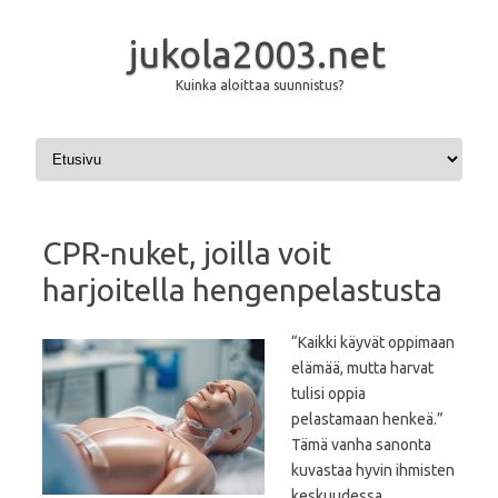
jukola2003.net
Kuinka aloittaa suunnistus?
Skip to content
CPR-nuket, joilla voit
harjoitella hengenpelastusta
“Kaikki käyvät oppimaan
elämää, mutta harvat
tulisi oppia
pelastamaan henkeä.”
Tämä vanha sanonta
kuvastaa hyvin ihmisten
keskuudessa