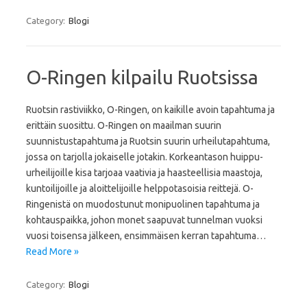
Category:
Blogi
O-Ringen kilpailu Ruotsissa
Ruotsin rastiviikko, O-Ringen, on kaikille avoin tapahtuma ja
erittäin suosittu. O-Ringen on maailman suurin
suunnistustapahtuma ja Ruotsin suurin urheilutapahtuma,
jossa on tarjolla jokaiselle jotakin. Korkeantason huippu-
urheilijoille kisa tarjoaa vaativia ja haasteellisia maastoja,
kuntoilijoille ja aloittelijoille helppotasoisia reittejä. O-
Ringenistä on muodostunut monipuolinen tapahtuma ja
kohtauspaikka, johon monet saapuvat tunnelman vuoksi
vuosi toisensa jälkeen, ensimmäisen kerran tapahtuma…
Read More »
Category:
Blogi